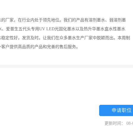
水的厂家，在行业内处于领先地位。我们的产品有溶剂墨水、弱溶剂墨
水、爱普生五代头专用UV LED光固化墨水以及热升华墨水盒水性墨水
水稳定性好，发货及时。让我们在众多墨水生产厂家中脱颖而出。本周制
外客户提供高品质的产品和完善的售后服务。
申请职位
更新时间： 08-