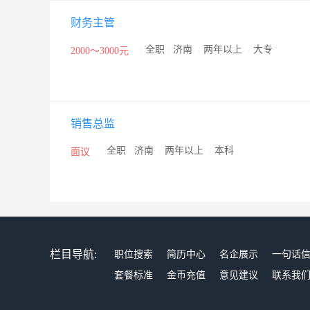
财务主管
/
全职
/
济南
/
两年以上
/
大专
2000～3000元
销售总监
/
全职
/
济南
/
两年以上
/
本科
面议
栏目导航:
职位搜索
简历中心
名企展示
一句话
套餐标准
金币充值
意见建议
联系我